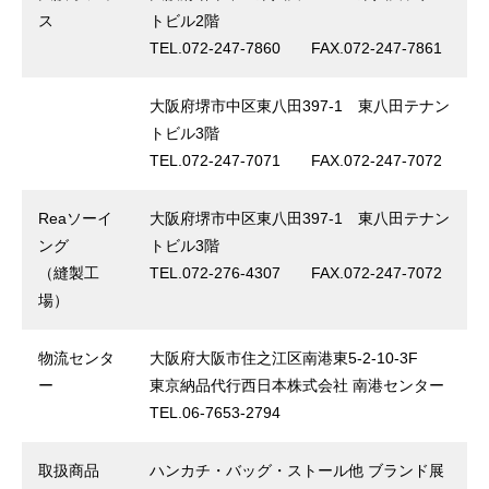
ス
トビル2階
TEL.072-247-7860 FAX.072-247-7861
⼤阪府堺市中区東⼋⽥397-1 東⼋⽥テナン
トビル3階
TEL.072-247-7071 FAX.072-247-7072
Reaソーイ
⼤阪府堺市中区東⼋⽥397-1 東⼋⽥テナン
ング
トビル3階
（縫製⼯
TEL.072-276-4307 FAX.072-247-7072
場）
物流センタ
⼤阪府⼤阪市住之江区南港東5-2-10-3F
ー
東京納品代⾏⻄⽇本株式会社 南港センター
TEL.06-7653-2794
取扱商品
ハンカチ・バッグ・ストール他 ブランド展