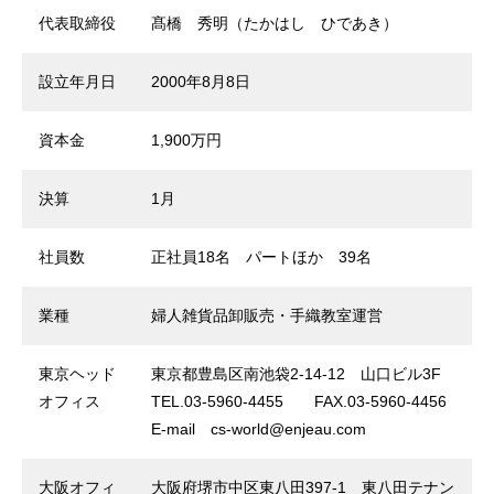
代表取締役
髙橋 秀明（たかはし ひであき）
設⽴年⽉⽇
2000年8⽉8⽇
資本⾦
1,900万円
決算
1⽉
社員数
正社員18名 パートほか 39名
業種
婦⼈雑貨品卸販売・⼿織教室運営
東京ヘッド
東京都豊島区南池袋2-14-12 ⼭⼝ビル3F
オフィス
TEL.03-5960-4455 FAX.03-5960-4456
E-mail cs-world@enjeau.com
⼤阪オフィ
⼤阪府堺市中区東⼋⽥397-1 東⼋⽥テナン