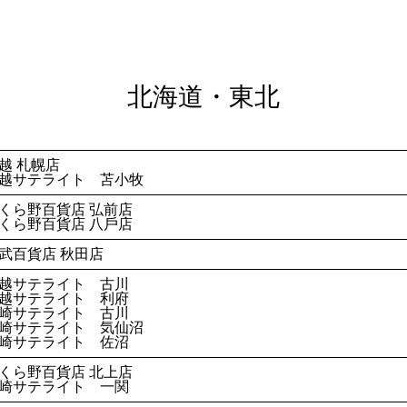
北海道・東北
越 札幌店
越サテライト 苫小牧
くら野百貨店 弘前店
くら野百貨店 ⼋⼾店
武百貨店 秋⽥店
越サテライト 古川
越サテライト 利府
崎サテライト 古川
崎サテライト 気仙沼
崎サテライト 佐沼
くら野百貨店 北上店
崎サテライト 一関