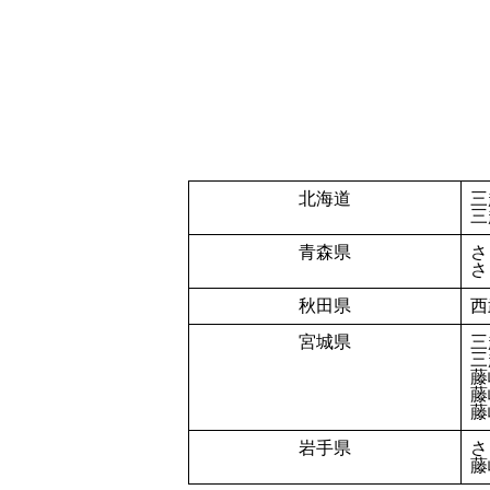
北海道
三
三
⻘森県
さ
さ
秋⽥県
⻄
宮城県
三
三
藤
藤
藤
岩⼿県
さ
藤