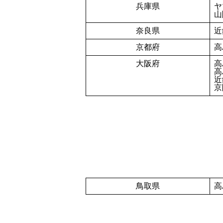
兵庫県
ヤ
山
奈良県
近
京都府
高
大阪府
高
高
近
京
鳥取県
高