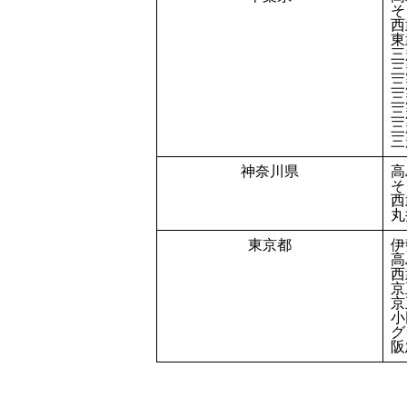
そ
西
東
三
三
三
三
三
三
三
神奈川県
高
そ
西
丸
東京都
伊
高
西
京
京
小
グ
阪