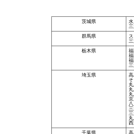
茨城県
水
三
群馬県
ス
三
栃木県
福
福
福
三
埼玉県
高
そ
丸
丸
丸
京
八
三
三
丸
西
千葉県
高