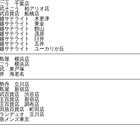
ごう 千葉店
武そごう 柏アリオ店
武百貨店 船橋店
越サテライト 木更津
越サテライト 東金
越サテライト 館山
越サテライト 茂原
越サテライト 臼井
越サテライト 五井
越サテライト ユーカリが丘
島屋 横浜店
ごう 横浜店
武 東戸塚
井 海老名
勢丹 立川店
島屋 新宿店
武百貨店 渋谷店
王百貨店 新宿店
王百貨店 調布店
田急百貨店 町田店
ランデュオ 立川店
急メンズ東京