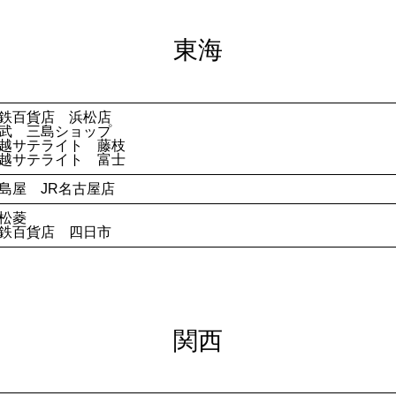
東海
鉄百貨店 浜松店
武 三島ショップ
越サテライト 藤枝
越サテライト 富士
島屋 JR名古屋店
松菱
鉄百貨店 四日市
関西