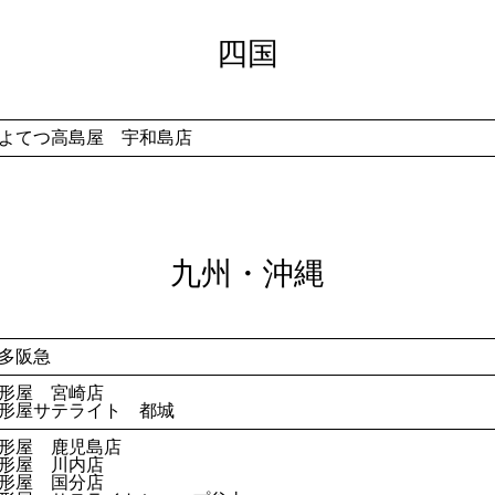
四国
よてつ高島屋 宇和島店
九州・沖縄
多阪急
形屋 宮崎店
形屋サテライト 都城
形屋 鹿児島店
形屋 川内店
形屋 国分店