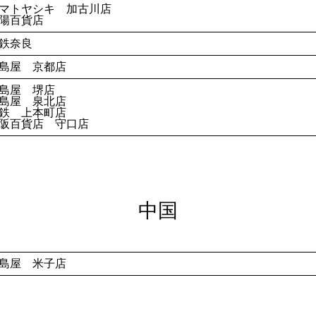
マトヤシキ 加古川店
陽百貨店
鉄奈良
島屋 京都店
島屋 堺店
島屋 泉北店
鉄 上本町店
阪百貨店 守口店
中国
島屋 米子店