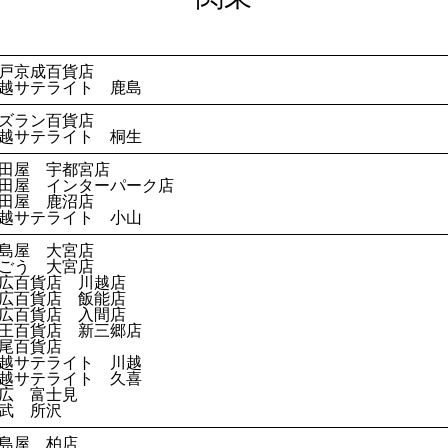
戸京成百貨店
越サテライト 鹿島
ズラン百貨店
越サテライト 桐生
田屋 宇都宮店
田屋 インターパーク店
田屋 鹿沼店
越サテライト 小山
島屋 大宮店
ごう 大宮店
広百貨店 川越店
広百貨店 飯能店
広百貨店 入間店
王百貨店 新三郷店
尾百貨店
越サテライト 川越
越サテライト 久喜
広 富士見
武 所沢
島屋 柏店